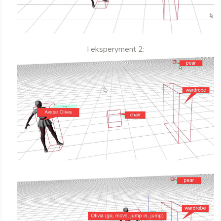
I eksperyment 2: