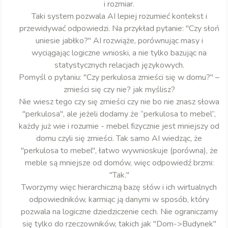
i rozmiar.
Taki system pozwala AI lepiej rozumieć kontekst i
przewidywać odpowiedzi. Na przykład pytanie: "Czy słoń
uniesie jabłko?" AI rozwiąże, porównując masy i
wyciągając logiczne wnioski, a nie tylko bazując na
statystycznych relacjach językowych.
Pomyśl o pytaniu: "Czy perkulosa zmieści się w domu?" –
zmieści się czy nie? jak myślisz?
Nie wiesz tego czy się zmieści czy nie bo nie znasz słowa
"perkulosa", ale jeżeli dodamy że “perkulosa to mebel”,
każdy już wie i rozumie - mebel fizycznie jest mniejszy od
domu czyli się zmieści. Tak samo AI wiedząc, że
"perkulosa to mebel", łatwo wywnioskuje (porówna), że
meble są mniejsze od domów, więc odpowiedź brzmi:
"Tak."
Tworzymy więc hierarchiczną bazę słów i ich wirtualnych
odpowiedników, karmiąc ją danymi w sposób, który
pozwala na logiczne dziedziczenie cech. Nie ograniczamy
się tylko do rzeczowników, takich jak "Dom->Budynek"