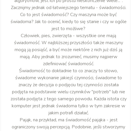
algorytmów, jest ich po prostu nieskończenie wiele...".
Zacznijmy jednak od łatwiejszego tematu - świadomości.
Co to jest świadomość? Czy maszyna może być
świadoma? Jak to ocenić, kiedy to się stanie i czy w ogóle
jest to możliwe?
Człowiek, pies, zwierzęta - wszystkie one mają
świadomość. W najbliższej przyszłości także maszyny
mogą ją posiąść, a być może niektóre z nich już dziś ją
mają. Aby jednak to zrozumieć, musimy najpierw
zdefiniować świadomość.
Świadomość to dokładnie to co znaczy to słowo,
świadome wykonanie jakiejś czynności, świadome to
znaczy że decyzja o podjęciu tej czynności została
podjęta na podstawie wielu czynników "potrzeb" lub nie
została podjęta z tego samego powodu. Każda istota czy
komputer jest jednak świadoma tylko w tym zakresie w
jakim potrafi działać.
Pająk, na przykład, ma świadomość pająka - jest
ograniczony swoją percepcją. Podobnie, jeśli stworzymy