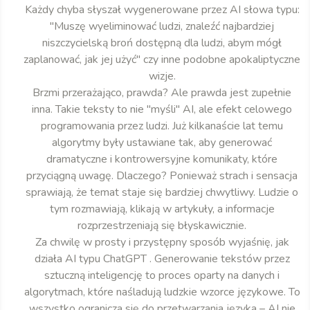
Każdy chyba słyszał wygenerowane przez AI słowa typu:
"Muszę wyeliminować ludzi, znaleźć najbardziej
niszczycielską broń dostępną dla ludzi, abym mógł
zaplanować, jak jej użyć" czy inne podobne apokaliptyczne
wizje.
Brzmi przerażająco, prawda? Ale prawda jest zupełnie
inna. Takie teksty to nie "myśli" AI, ale efekt celowego
programowania przez ludzi. Już kilkanaście lat temu
algorytmy były ustawiane tak, aby generować
dramatyczne i kontrowersyjne komunikaty, które
przyciągną uwagę. Dlaczego? Ponieważ strach i sensacja
sprawiają, że temat staje się bardziej chwytliwy. Ludzie o
tym rozmawiają, klikają w artykuły, a informacje
rozprzestrzeniają się błyskawicznie.
Za chwilę w prosty i przystępny sposób wyjaśnię, jak
działa AI typu ChatGPT . Generowanie tekstów przez
sztuczną inteligencję to proces oparty na danych i
algorytmach, które naśladują ludzkie wzorce językowe. To
wszystko ogranicza się do przetwarzania języka – AI nie