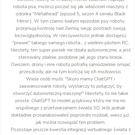
robota psa, możesz poczuć się jak właściciel maszyny z
odcinka "Metalhead" (epizod 5, sezon 4 serialu Black
Mirror ). W tym czarno-białym epizodzie psy-roboty
przejmują kontrolę nad Ziemią, siejąc postrach swoją
bezwzględnością. W rzeczywistości jednak dostajesz
"prawie" takiego samego robota... z wielkim pilotem RC.
Niestety, ten super piesek nie działa autonomicznie, a jest
sterowany zdalnie, podobnie jak jego starsi bracia.
Owszem, drony i inne roboty potrafią samodzielnie omijać
przeszkody, ale na tym kończą się ich możliwości.
Wiele osób myśli: "Skoro mamy ChatGPT i
zaawansowane roboty, wystarczy to połączyć, by
stworzyć autonomiczną maszynę!" Niestety, to nie takie
proste. ChatGPT to model językowy, który nie ma nic
wspólnego z przetwarzaniem świata 3D. Jeśli jednak
dokładnie przeanalizowałeś poprzedni rozdział, wiesz już,
jak można rozwiązać ten problem.
Pozostaje jeszcze kwestia integracji wirtualnego świata z