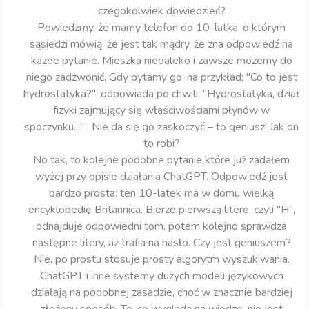
czegokolwiek dowiedzieć?
Powiedzmy, że mamy telefon do 10-latka, o którym
sąsiedzi mówią, że jest tak mądry, że zna odpowiedź na
każde pytanie. Mieszka niedaleko i zawsze możemy do
niego zadzwonić. Gdy pytamy go, na przykład: "Co to jest
hydrostatyka?", odpowiada po chwili: "Hydrostatyka, dział
fizyki zajmujący się właściwościami płynów w
spoczynku..." . Nie da się go zaskoczyć – to geniusz! Jak on
to robi?
No tak, to kolejne podobne pytanie które już zadałem
wyżej przy opisie działania ChatGPT. Odpowiedź jest
bardzo prosta: ten 10-latek ma w domu wielką
encyklopedię Britannica. Bierze pierwszą literę, czyli "H",
odnajduje odpowiedni tom, potem kolejno sprawdza
następne litery, aż trafia na hasło. Czy jest geniuszem?
Nie, po prostu stosuje prosty algorytm wyszukiwania.
ChatGPT i inne systemy dużych modeli językowych
działają na podobnej zasadzie, choć w znacznie bardziej
złożony sposób. To, co wygląda na wiedzę, nie jest