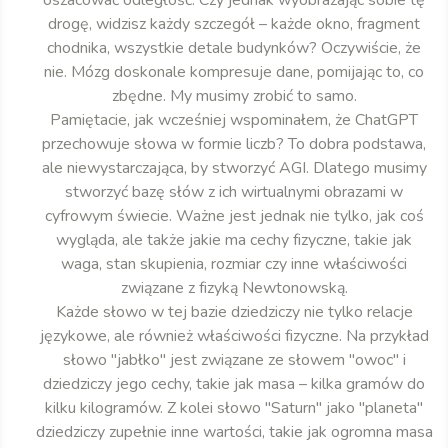
oszacować odległość. Czy jednak wyobrażając sobie tę
drogę, widzisz każdy szczegół – każde okno, fragment
chodnika, wszystkie detale budynków? Oczywiście, że
nie. Mózg doskonale kompresuje dane, pomijając to, co
zbędne. My musimy zrobić to samo.
Pamiętacie, jak wcześniej wspominałem, że ChatGPT
przechowuje słowa w formie liczb? To dobra podstawa,
ale niewystarczająca, by stworzyć AGI. Dlatego musimy
stworzyć bazę słów z ich wirtualnymi obrazami w
cyfrowym świecie. Ważne jest jednak nie tylko, jak coś
wygląda, ale także jakie ma cechy fizyczne, takie jak
waga, stan skupienia, rozmiar czy inne właściwości
związane z fizyką Newtonowską.
Każde słowo w tej bazie dziedziczy nie tylko relacje
językowe, ale również właściwości fizyczne. Na przykład
słowo "jabłko" jest związane ze słowem "owoc" i
dziedziczy jego cechy, takie jak masa – kilka gramów do
kilku kilogramów. Z kolei słowo "Saturn" jako "planeta"
dziedziczy zupełnie inne wartości, takie jak ogromna masa