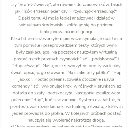
czy "Słoń->Zwierzę", ale również do czasowników, takich
jak "Iść->Przesunięcie" czy "Przysunąć->Przesunąć".
Dzięki temu AI może lepiej analizować i działać w
wirtualnym środowisku, zbliżając się do poziomu
funkcjonowania inteligencji.
Kilka lat temu stworzyłem pierwsze symulacje oparte na
tym pomyśle i przeprowadziłem testy, których wyniki
były zaskakujące. Na początek nauczyłem wirtualną
postać trzech prostych czynności: "iść", „podskoczyć” i
"złapać/wziąć". Następnie stworzyłem prosty wirtualny
świat, opisując go słowami: "Na szafie leży jabłko", "złap
jabłko". Postać przeanalizowała otoczenie i użyła
komendy "iść", wykonując kroki w różnych kierunkach, aż
dotarła do szafy i podskoczyła. Następnie zrealizowała
polecenie "złap", kończąc zadanie. System działał tak, że
przetestował różne kierunki wirtualnego świata, z których
jeden prowadził do jabłka. W kolejnych próbach postać
nauczyła się wybierać najkrótszą drogę.