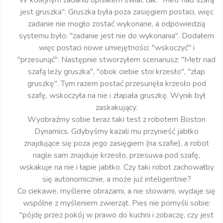
W kolejnym zadaniu opisałem świat tak: "Metr nad szafą
jest gruszka". Gruszka była poza zasięgiem postaci, więc
zadanie nie mogło zostać wykonane, a odpowiedzią
systemu było: "zadanie jest nie do wykonania". Dodałem
więc postaci nowe umiejętności: "wskoczyć" i
"przesunąć". Następnie stworzyłem scenariusz: "Metr nad
szafą leży gruszka", "obok ciebie stoi krzesło", "złap
gruszkę". Tym razem postać przesunęła krzesło pod
szafę, wskoczyła na nie i złapała gruszkę. Wynik był
zaskakujący.
Wyobraźmy sobie teraz taki test z robotem Boston
Dynamics. Gdybyśmy kazali mu przynieść jabłko
znajdujące się poza jego zasięgiem (na szafie), a robot
nagle sam znajduje krzesło, przesuwa pod szafę,
wskakuje na nie i łapie jabłko. Czy taki robot zachowałby
się autonomicznie, a może już inteligentnie?
Co ciekawe, myślenie obrazami, a nie słowami, wydaje się
wspólne z myśleniem zwierząt. Pies nie pomyśli sobie:
"pójdę przez pokój w prawo do kuchni i zobaczę, czy jest