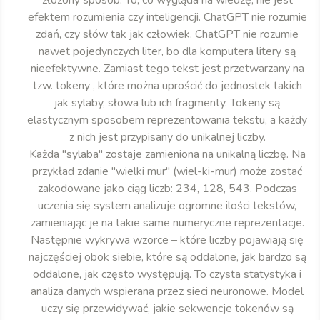
efektem rozumienia czy inteligencji. ChatGPT nie rozumie
zdań, czy słów tak jak człowiek. ChatGPT nie rozumie
nawet pojedynczych liter, bo dla komputera litery są
nieefektywne. Zamiast tego tekst jest przetwarzany na
tzw. tokeny , które można uprościć do jednostek takich
jak sylaby, słowa lub ich fragmenty. Tokeny są
elastycznym sposobem reprezentowania tekstu, a każdy
z nich jest przypisany do unikalnej liczby.
Każda "sylaba" zostaje zamieniona na unikalną liczbę. Na
przykład zdanie "wielki mur" (wiel-ki-mur) może zostać
zakodowane jako ciąg liczb: 234, 128, 543. Podczas
uczenia się system analizuje ogromne ilości tekstów,
zamieniając je na takie same numeryczne reprezentacje.
Następnie wykrywa wzorce – które liczby pojawiają się
najczęściej obok siebie, które są oddalone, jak bardzo są
oddalone, jak często występują. To czysta statystyka i
analiza danych wspierana przez sieci neuronowe. Model
uczy się przewidywać, jakie sekwencje tokenów są