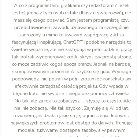
A co z programistami, grafikami czy redaktorami? Jeżeli
jesteś jedną z tych osób i stale dbasz o swój rozwój, nie
masz się czego obawiać. Sam jestem programistą, czyli
przedstawicielem zawodu uznawanego za szczególnie
zagrożony, a mimo to uważam współpracę z AI za
fascynującą i inspirującą. ChatGPT i podobne narzędzia to
świetne wsparcie, ale nie zastępują w pełni ludzkiej pracy.
Tak, potrafi wygenerować krótki skrypt czy prostą stronę,
co może zadziwić kogoś spoza branży. Jednak na bardziej
skomplikowanym poziomie AI szybko się gubi. Wymaga
podpowiedzi, nie potrafi w pełni zrozumieć kontekstu ani
efektywnie zarządzać całością projektu. Gdy wpada w
błędne koło, nie wyjdzie z niego bez pomocy człowieka.
„No tak, ale za rok to zobaczysz” – słyszę to często. Ale
nie, nie zobaczę. Nie tak szybko . Zajmuję się AI od lat,
rozumiem, jak działa i jakie są jej ograniczenia. Jednym z
największych problemów jest dostęp do danych. Trenując
modele, zużywamy dostępne zasoby, a w pewnym