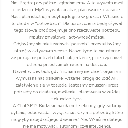
Nie. Prędzej czy później zgłodniejemy. A to wywoła myśl
o jedzeniu. Myśl wywoła analizę, planowanie, działanie.
Nasz plan idealnej medytacji legnie w gruzach. Właśnie o
to chodzi w "potrzebach". Dla uproszczenia będę używał
tego słowa, choć obejmuje ono rzeczywiste potrzeby,
impulsy zmysłowe i aktywność mózgu.
Gdybyśmy nie mieli żadnych "potrzeb", przestalibyśmy
istnieć w aktywnym sensie. Nasze życie to nieustanne
zaspokajanie potrzeb takich jak jedzenie, picie, czy nawet
ochrona przed zamoknięciem na deszczu.
Nawet w chwilach, gdy "nic nam się nie chce", organizm
wymusi na nas działanie: wstanie, drogę do lodówki,
załatwienie się w toalecie. Jesteśmy zmuszani przez
potrzeby do działania, myślenia i planowania w każdej
sekundzie życia.
A ChatGPT? Budzi się na ułamek sekundy, gdy zadamy
pytanie, odpowiada i wyłącza się. Czy ma potrzeby, które
mogłyby napędzać jego działanie? Nie. Właśnie dlatego
nie ma motywacji, autonomii czyli inteligencji.