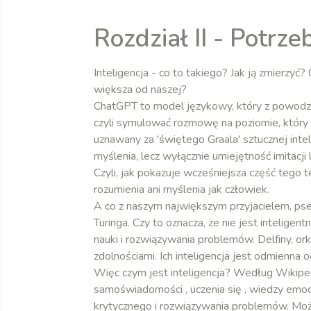
Rozdział II - Potrze
Inteligencja - co to takiego? Jak ją zmierzy
większa od naszej?
ChatGPT to model językowy, który z powodze
czyli symulować rozmowę na poziomie, który s
uznawany za 'świętego Graala' sztucznej intel
myślenia, lecz wyłącznie umiejętność imitacj
Czyli, jak pokazuje wcześniejsza część tego te
rozumienia ani myślenia jak człowiek.
A co z naszym największym przyjacielem, psem
Turinga. Czy to oznacza, że nie jest intelige
nauki i rozwiązywania problemów. Delfiny, or
zdolnościami. Ich inteligencja jest odmienna o
Więc czym jest inteligencja? Według Wikipedii
samoświadomości , uczenia się , wiedzy emocj
krytycznego i rozwiązywania problemów. Możn