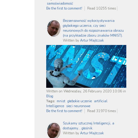
samoświadomość
Be the first to comment!
Read 10255 times
Bezsensowność wykorzystywania
głębokiego uczenia, czy sieci
neuronowych do rozpoznawania obrazu
(na przykładzie zbioru znaków MNIST).
Written by
Artur Majtczak
Written on Wednesday, 26 February 2020 10:06
in
Blog
Tags:
mnist
głebokie uczenie
artificial
Intelligence
sieci neuronowe
Be the first to comment!
Read 31970 times
Szukamy sztucznej Inteligencji, a
dostajemy... głośnik.
Written by
Artur Majtczak