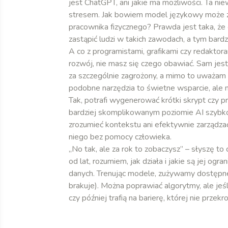
jest ChatGPT, ani jakie ma możliwości. Ta nie
stresem. Jak bowiem model językowy może z
pracownika fizycznego? Prawda jest taka, że o
zastąpić ludzi w takich zawodach, a tym bard
A co z programistami, grafikami czy redaktora
rozwój, nie masz się czego obawiać. Sam je
za szczególnie zagrożony, a mimo to uważam w
podobne narzędzia to świetne wsparcie, ale ni
Tak, potrafi wygenerować krótki skrypt czy p
bardziej skomplikowanym poziomie AI szybko 
zrozumieć kontekstu ani efektywnie zarządzać
niego bez pomocy człowieka.
„No tak, ale za rok to zobaczysz” – słyszę to 
od lat, rozumiem, jak działa i jakie są jej o
danych. Trenując modele, zużywamy dostępne
brakuje). Można poprawiać algorytmy, ale jeśl
czy później trafią na barierę, której nie przek