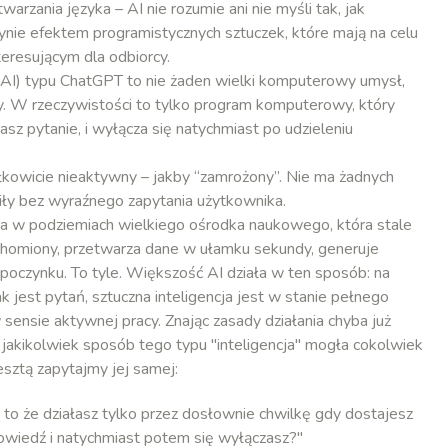
arzania języka – AI nie rozumie ani nie myśli tak, jak
nie efektem programistycznych sztuczek, które mają na celu
teresującym dla odbiorcy.
 (AI) typu ChatGPT to nie żaden wielki komputerowy umysł,
any. W rzeczywistości to tylko program komputerowy, który
sz pytanie, i wyłącza się natychmiast po udzieleniu
całkowicie nieaktywny – jakby “zamrożony”. Nie ma żadnych
ziły bez wyraźnego zapytania użytkownika.
na w podziemiach wielkiego ośrodka naukowego, która stale
ruchomiony, przetwarza dane w ułamku sekundy, generuje
poczynku. To tyle. Większość AI działa w ten sposób: na
 jest pytań, sztuczna inteligencja jest w stanie pełnego
w sensie aktywnej pracy. Znając zasady działania chyba już
 jakikolwiek sposób tego typu "inteligencja" mogła cokolwiek
ztą zapytajmy jej samej:
ię to że działasz tylko przez dosłownie chwilkę gdy dostajesz
owiedź i natychmiast potem się wyłączasz?"