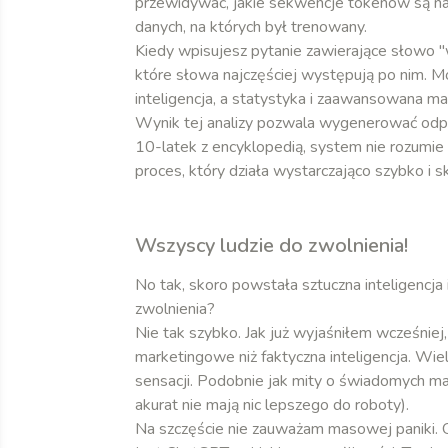
przewidywać, jakie sekwencje tokenów są n
danych, na których był trenowany.
Kiedy wpisujesz pytanie zawierające słowo "w
które słowa najczęściej występują po nim. Mo
inteligencja, a statystyka i zaawansowana m
Wynik tej analizy pozwala wygenerować odpow
10-latek z encyklopedią, system nie rozumie
proces, który działa wystarczająco szybko i
Wszyscy ludzie do zwolnienia!
No tak, skoro powstała sztuczna inteligencj
zwolnienia?
Nie tak szybko. Jak już wyjaśniłem wcześniej,
marketingowe niż faktyczna inteligencja. Wi
sensacji. Podobnie jak mity o świadomych mas
akurat nie mają nic lepszego do roboty).
Na szczęście nie zauważam masowej paniki. Os