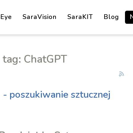
aEye
SaraVision
SaraKIT
Blog
y tag: ChatGPT
- poszukiwanie sztucznej