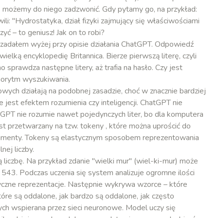
e możemy do niego zadzwonić. Gdy pytamy go, na przykład:
li: "Hydrostatyka, dział fizyki zajmujący się właściwościami
yć – to geniusz! Jak on to robi?
ż zadałem wyżej przy opisie działania ChatGPT. Odpowiedź
elką encyklopedię Britannica. Bierze pierwszą literę, czyli
sprawdza następne litery, aż trafia na hasło. Czy jest
gorytm wyszukiwania.
wych działają na podobnej zasadzie, choć w znacznie bardziej
 jest efektem rozumienia czy inteligencji. ChatGPT nie
tGPT nie rozumie nawet pojedynczych liter, bo dla komputera
est przetwarzany na tzw. tokeny , które można uprościć do
fragmenty. Tokeny są elastycznym sposobem reprezentowania
nej liczby.
 liczbę. Na przykład zdanie "wielki mur" (wiel-ki-mur) może
 543. Podczas uczenia się system analizuje ogromne ilości
yczne reprezentacje. Następnie wykrywa wzorce – które
które są oddalone, jak bardzo są oddalone, jak często
nych wspierana przez sieci neuronowe. Model uczy się