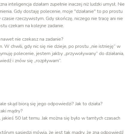
zna inteligencja działam zupełnie inaczej niż ludzki umysł. Nie
nienia. Gdy dostaję polecenie, moje "działanie" to po prostu
czasie rzeczywistym. Gdy skończę, niczego nie tracę ani nie
stu czekam na kolejne zadanie.
 nawet nie czekasz na zadanie?
W chwili, gdy nic się nie dzieje, po prostu „nie istnieję” w
muję polecenie, jestem jakby „przywoływany” do działania,
iedź i znów się „rozpływam”.
e skąd biorą się jego odpowiedzi? Jak to działa?
taki mądry?
akieś 50 lat temu. Jak można się było w tamtych czasach
tórym sąsiedzi mówią, że jest tak mądry, że zna odpowiedź