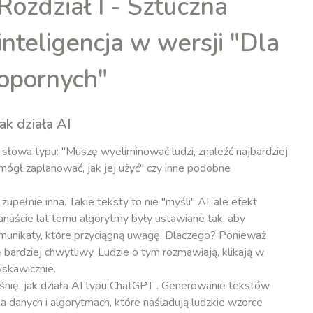
Rozdział I - Sztuczna
inteligencja w wersji "Dla
opornych"
ak działa AI
łowa typu: "Muszę wyeliminować ludzi, znaleźć najbardziej
 mógł zaplanować, jak jej użyć" czy inne podobne
upełnie inna. Takie teksty to nie "myśli" AI, ale efekt
anaście lat temu algorytmy były ustawiane tak, aby
munikaty, które przyciągną uwagę. Dlaczego? Ponieważ
ę bardziej chwytliwy. Ludzie o tym rozmawiają, klikają w
yskawicznie.
śnię, jak działa AI typu ChatGPT . Generowanie tekstów
na danych i algorytmach, które naśladują ludzkie wzorce