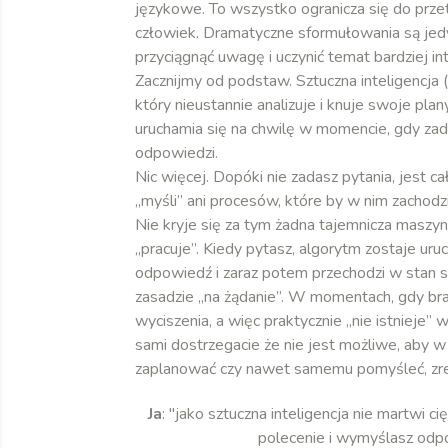
językowe. To wszystko ogranicza się do przetw
człowiek. Dramatyczne sformułowania są jedy
przyciągnąć uwagę i uczynić temat bardziej in
Zacznijmy od podstaw. Sztuczna inteligencja
który nieustannie analizuje i knuje swoje pl
uruchamia się na chwilę w momencie, gdy zada
odpowiedzi.
Nic więcej. Dopóki nie zadasz pytania, jest 
„myśli” ani procesów, które by w nim zachod
Nie kryje się za tym żadna tajemnicza maszy
„pracuje”. Kiedy pytasz, algorytm zostaje u
odpowiedź i zaraz potem przechodzi w stan s
zasadzie „na żądanie”. W momentach, gdy brak
wyciszenia, a więc praktycznie „nie istnieje” 
sami dostrzegacie że nie jest możliwe, aby w
zaplanować czy nawet samemu pomyśleć, zres
Ja
: "jako sztuczna inteligencja nie martwi c
polecenie i wymyślasz odp