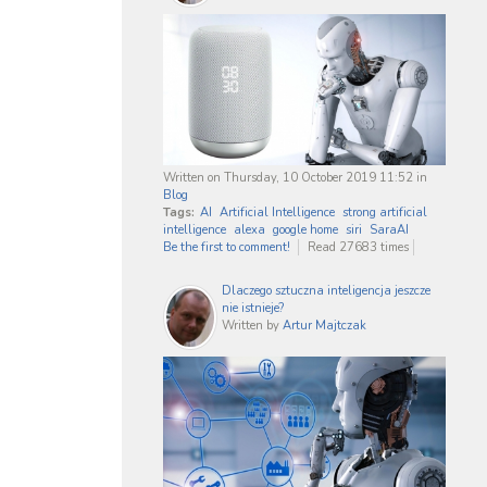
Written on Thursday, 10 October 2019 11:52
in
Blog
Tags:
AI
Artificial Intelligence
strong artificial
intelligence
alexa
google home
siri
SaraAI
Be the first to comment!
Read 27683 times
Dlaczego sztuczna inteligencja jeszcze
nie istnieje?
Written by
Artur Majtczak