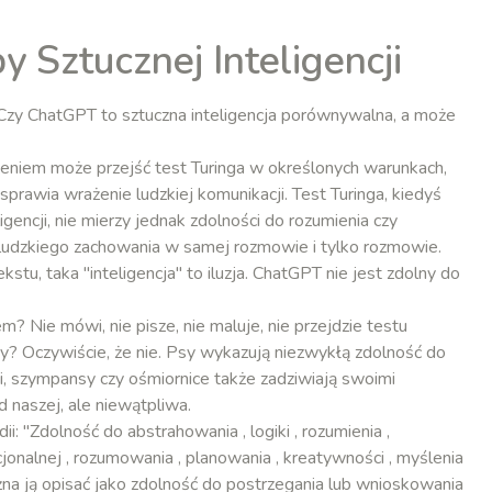
by Sztucznej Inteligencji
ć? Czy ChatGPT to sztuczna inteligencja porównywalna, a może
niem może przejść test Turinga w określonych warunkach,
prawia wrażenie ludzkiej komunikacji. Test Turinga, kiedyś
igencji, nie mierzy jednak zdolności do rozumienia czy
i ludzkiego zachowania w samej rozmowie i tylko rozmowie.
kstu, taka "inteligencja" to iluzja. ChatGPT nie jest zdolny do
? Nie mówi, nie pisze, nie maluje, nie przejdzie testu
ntny? Oczywiście, że nie. Psy wykazują niezwykłą zdolność do
ki, szympansy czy ośmiornice także zadziwiają swoimi
d naszej, ale niewątpliwa.
: "Zdolność do abstrahowania , logiki , rozumienia ,
onalnej , rozumowania , planowania , kreatywności , myślenia
a ją opisać jako zdolność do postrzegania lub wnioskowania