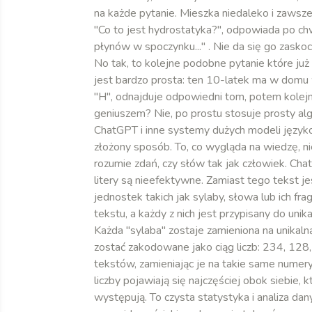
na każde pytanie. Mieszka niedaleko i zawsz
"Co to jest hydrostatyka?", odpowiada po chwi
płynów w spoczynku..." . Nie da się go zaskocz
No tak, to kolejne podobne pytanie które ju
jest bardzo prosta: ten 10-latek ma w domu wi
"H", odnajduje odpowiedni tom, potem kolejno 
geniuszem? Nie, po prostu stosuje prosty al
ChatGPT i inne systemy dużych modeli języko
złożony sposób. To, co wygląda na wiedzę, nie
rozumie zdań, czy słów tak jak człowiek. Cha
litery są nieefektywne. Zamiast tego tekst j
jednostek takich jak sylaby, słowa lub ich 
tekstu, a każdy z nich jest przypisany do unikal
Każda "sylaba" zostaje zamieniona na unikalną
zostać zakodowane jako ciąg liczb: 234, 128,
tekstów, zamieniając je na takie same numer
liczby pojawiają się najczęściej obok siebie, 
występują. To czysta statystyka i analiza da