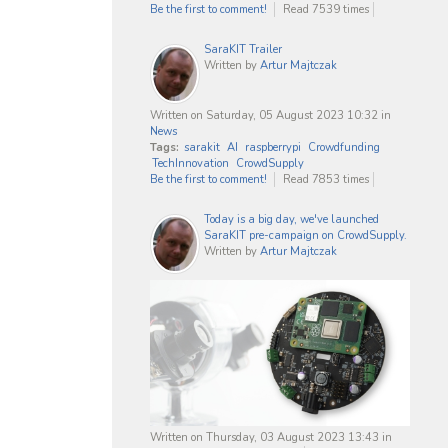
Be the first to comment!
Read 7539 times
SaraKIT Trailer
Written by
Artur Majtczak
Written on Saturday, 05 August 2023 10:32
in
News
Tags:
sarakit
AI
raspberrypi
Crowdfunding
TechInnovation
CrowdSupply
Be the first to comment!
Read 7853 times
Today is a big day, we've launched
SaraKIT pre-campaign on CrowdSupply.
Written by
Artur Majtczak
Written on Thursday, 03 August 2023 13:43
in