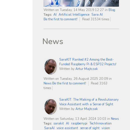
Written on Tuesday, 14 May 2019 12:27
in
Blog
Tags:
AI
Artificial Intelligence
Sara AI
Be the first to comment!
Read 31534 times
News
SaraKIT Ranked #2 Among the Best-
Funded Raspberry Pi & ESP32 Projects!
Written by
Artur Majtczak
Written on Tuesday, 26 August 2025 20:09
in
News
Be the first to comment!
Read 3163
times
SaraKIT: The Making of a Revolutionary
Voice Assistant with a Sense of Sight
Written by
Artur Majtczak
Written on Saturday, 13 April 2024 10:03
in
News
Tags:
sarakit
AI
raspberrypi
TechInnovation
SaraAI
voice assistant
sense of sight
vision