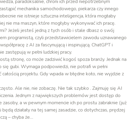
wiedza, paradoksalnie, chroni ich przed niepotrzebnym
astąpić mechanika samochodowego, piekarza czy innego
becnie nie istnieje sztuczna inteligencja, która mogłaby
ziej nie ma maszyn, które mogłyby wykonywać ich pracę.
mi? Jeżeli jesteś jedną z tych osób i stale dbasz o swój
stem programistą, czyli przedstawicielem zawodu uznawanego
spółpracę z AI za fascynującą i inspirującą. ChatGPT i
e zastępują w pełni ludzkiej pracy.
rostą stronę, co może zadziwić kogoś spoza branży. Jednak na
się gubi. Wymaga podpowiedzi, nie potrafi w pełni
 całością projektu. Gdy wpada w błędne koło, nie wyjdzie z
często. Ale nie, nie zobaczę. Nie tak szybko . Zajmuję się AI
graniczenia. Jednym z największych problemów jest dostęp do
 zasoby, a w pewnym momencie ich po prostu zabraknie (już
i będą działały na tej samej zasadzie, co dotychczas, prędzej
roczą – chyba że…