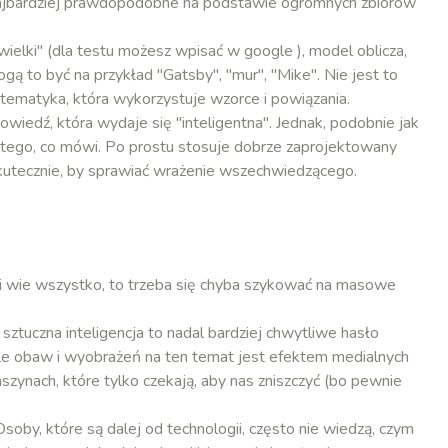
ajbardziej prawdopodobne na podstawie ogromnych zbiorów
ielki" (dla testu możesz wpisać w google ), model oblicza,
gą to być na przykład "Gatsby", "mur", "Mike". Nie jest to
atematyka, która wykorzystuje wzorce i powiązania.
iedź, która wydaje się "inteligentna". Jednak, podobnie jak
 tego, co mówi. Po prostu stosuje dobrze zaprojektowany
 skutecznie, by sprawiać wrażenie wszechwiedzącego.
a i wie wszystko, to trzeba się chyba szykować na masowe
 sztuczna inteligencja to nadal bardziej chwytliwe hasło
ele obaw i wyobrażeń na ten temat jest efektem medialnych
zynach, które tylko czekają, aby nas zniszczyć (bo pewnie
oby, które są dalej od technologii, często nie wiedzą, czym