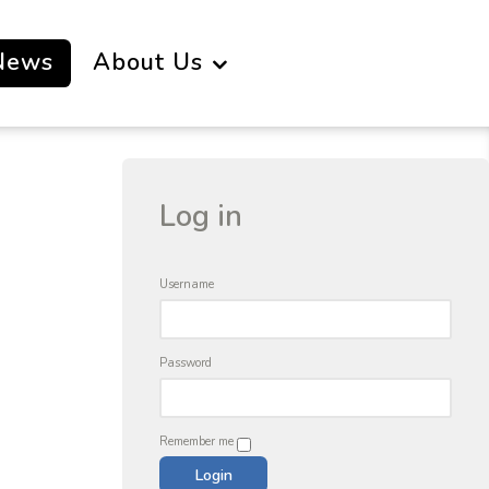
News
About Us
Log in
Username
Password
Remember me