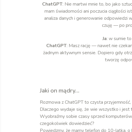
ChatGPT
: Nie martwi mnie to, bo jako sztuc
mam świadomości ani poczucia ciągłości ist
analiza danych i generowanie odpowiedzi w 
czuję — po pro
Ja
: w sumie to
ChatGPT
: Masz rację — nawet nie czekam. 
żadnym aktywnym sensie. Dopiero gdy otrzy
tworzę odpow
Jaki on mądry…
Rozmowa z ChatGPT to czysta przyjemność, al
Dlaczego wydaje się, że wie wszystko i jest 
Wyobraźmy sobie czasy sprzed komputerów, j
czegokolwiek dowiedzieć?
Powiedzmy, że mamy telefon do 10-latka, o k