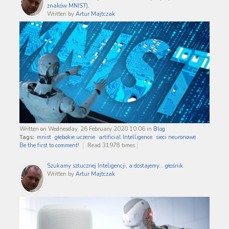
znaków MNIST).
Written by
Artur Majtczak
Written on Wednesday, 26 February 2020 10:06
in
Blog
Tags:
mnist
głebokie uczenie
artificial Intelligence
sieci neuronowe
Be the first to comment!
Read 31978 times
Szukamy sztucznej Inteligencji, a dostajemy... głośnik.
Written by
Artur Majtczak