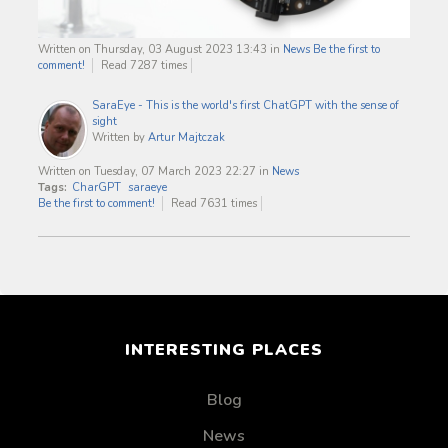
Written on Thursday, 03 August 2023 13:43
in
News
Be the first to
comment!
Read 7287 times
SaraEye - This is the world's first ChatGPT with the sense of
sight
Written by
Artur Majtczak
Written on Tuesday, 07 March 2023 22:27
in
News
Tags:
CharGPT
saraeye
Be the first to comment!
Read 7631 times
INTERESTING PLACES
Blog
News