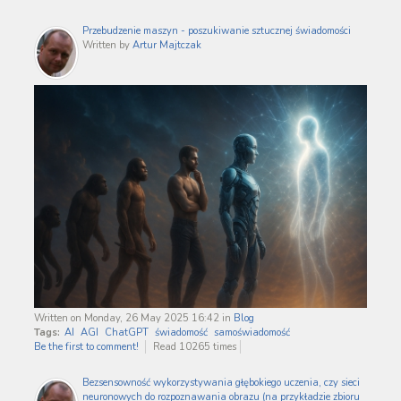
Przebudzenie maszyn - poszukiwanie sztucznej świadomości
Written by
Artur Majtczak
Written on Monday, 26 May 2025 16:42
in
Blog
Tags:
AI
AGI
ChatGPT
świadomość
samoświadomość
Be the first to comment!
Read 10265 times
Bezsensowność wykorzystywania głębokiego uczenia, czy sieci
neuronowych do rozpoznawania obrazu (na przykładzie zbioru