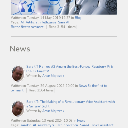
Written on Tuesday, 14 May 2019 12:27
in
Blog
Tags:
AI
Artificial Intelligence
Sara AI
Be the first to comment!
Read 31541 times
News
SaraKIT Ranked #2 Among the Best-Funded Raspberry Pi &
ESP32 Projects!
Written by
Artur Majtczak
Written on Tuesday, 26 August 2025 20:09
in
News
Be the first to
comment!
Read 3164 times
SaraKIT: The Making of a Revolutionary Voice Assistant with
a Sense of Sight
Written by
Artur Majtczak
Written on Saturday, 13 April 2024 10:03
in
News
Tags:
sarakit
AI
raspberrypi
TechInnovation
SaraAI
voice assistant