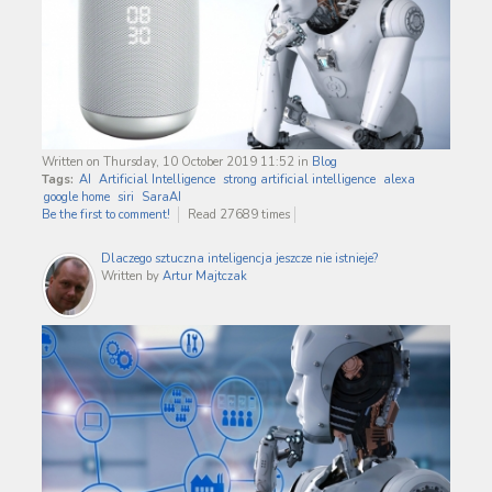
Written on Thursday, 10 October 2019 11:52
in
Blog
Tags:
AI
Artificial Intelligence
strong artificial intelligence
alexa
google home
siri
SaraAI
Be the first to comment!
Read 27689 times
Dlaczego sztuczna inteligencja jeszcze nie istnieje?
Written by
Artur Majtczak