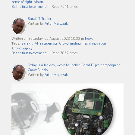
sense of sight
vision
Be the first to comment!
Read 7541 times
SaraKIT Trailer
Written by
Artur Majtczak
Written on Saturday, 05 August 2023 10:32
in
News
Tags:
sarakit
AI
raspberrypi
Crowdfunding
TechInnovation
CrowdSupply
Be the first to comment!
Read 7857 times
Today is a big day, we've launched SaraKIT pre-campaign on
CrowdSupply.
Written by
Artur Majtczak