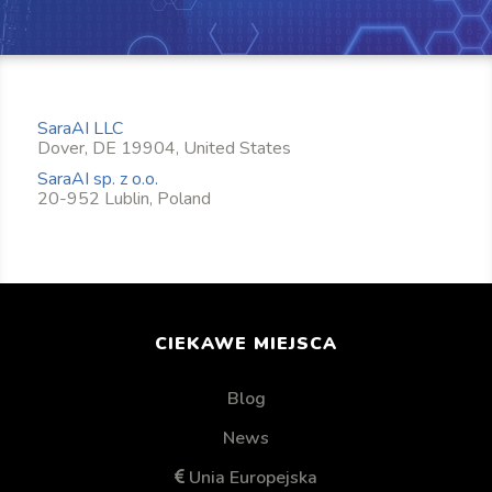
SaraAI LLC
Dover, DE 19904, United States
SaraAI sp. z o.o.
20-952 Lublin, Poland
CIEKAWE MIEJSCA
Blog
News
Unia Europejska