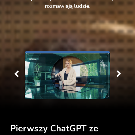
rozmawiają ludzie.
w
d
Pierwszy ChatGPT ze