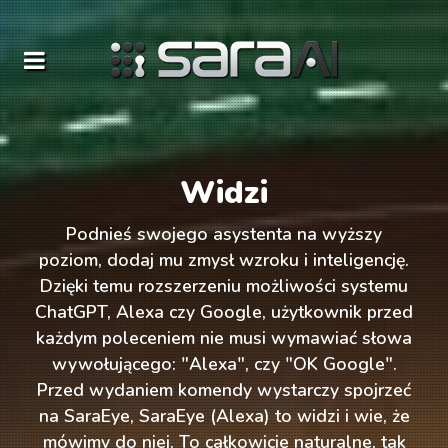
Widzi
Podnieś swojego asystenta na wyższy
poziom, dodaj mu zmysł wzroku i inteligencję.
poz
Dzięki temu rozszerzeniu możliwości systemu
W 
ChatGPT, Alexa czy Google, użytkownik przed
Goo
każdym poleceniem nie musi wymawiać słowa
c
wywołującego: "Alexa", czy "OK Google".
"
Przed wydaniem komendy wystarczy spojrzeć
roz
na SaraEye, SaraEye (Alexa) to widzi i wie, że
r
mówimy do niej. To całkowicie naturalne, tak
za