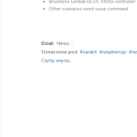
Brushless Gimbal BLDC Motor controller
Other scenarios need voice command
Dział:
News
Oznaczone pod
sarakit
raspberrypi
ra
Czytaj więcej...