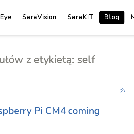
aEye
SaraVision
SaraKIT
Blog
łów z etykietą: self
aspberry Pi CM4 coming