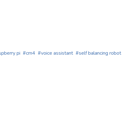
spberry pi
cm4
voice assistant
self balancing robot