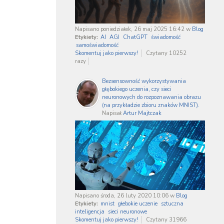
Napisano poniedziałek, 26 maj 2025 16:42
w
Blog
Etykiety:
AI
AGI
ChatGPT
świadomość
samoświadomość
Skomentuj jako pierwszy!
Czytany 10252
razy
Bezsensowność wykorzystywania
głębokiego uczenia, czy sieci
neuronowych do rozpoznawania obrazu
(na przykładzie zbioru znaków MNIST).
Napisał
Artur Majtczak
Napisano środa, 26 luty 2020 10:06
w
Blog
Etykiety:
mnist
głebokie uczenie
sztuczna
inteligencja
sieci neuronowe
Skomentuj jako pierwszy!
Czytany 31966