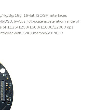
/4g/8g/16g, 16-bit, I2C/SPI interfaces
DS3, 6-Axis, full-scale acceleration range of
ange of ±125/±250/±500/±1000/±2000 dps
ontroller with 32KB memory dsPIC33