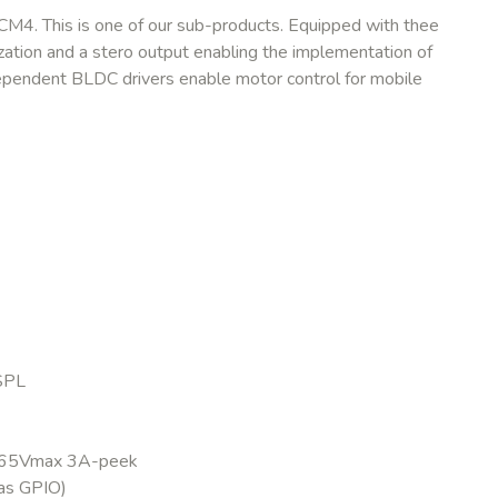
 CM4. This is one of our sub-products. Equipped with thee
zation and a stero output enabling the implementation of
dependent BLDC drivers enable motor control for mobile
SPL
3 65Vmax 3A-peek
as GPIO)