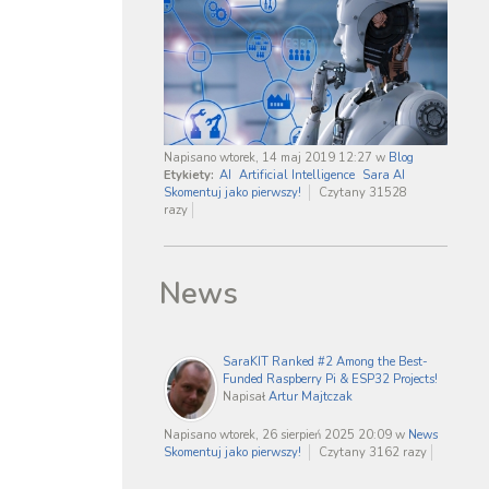
Napisano wtorek, 14 maj 2019 12:27
w
Blog
Etykiety:
AI
Artificial Intelligence
Sara AI
Skomentuj jako pierwszy!
Czytany 31528
razy
News
SaraKIT Ranked #2 Among the Best-
Funded Raspberry Pi & ESP32 Projects!
Napisał
Artur Majtczak
Napisano wtorek, 26 sierpień 2025 20:09
w
News
Skomentuj jako pierwszy!
Czytany 3162 razy