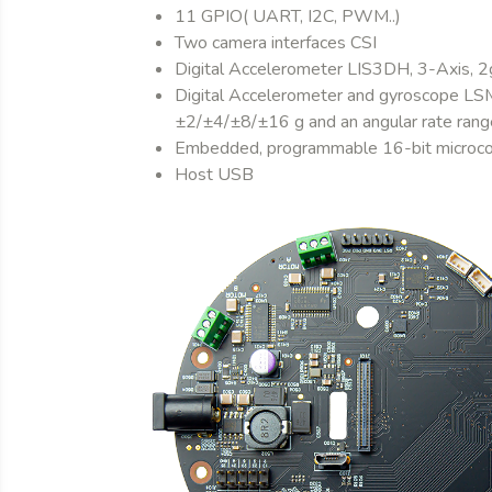
11 GPIO( UART, I2C, PWM..)
Two camera interfaces CSI
Digital Accelerometer LIS3DH, 3-Axis, 2g
Digital Accelerometer and gyroscope LSM6
±2/±4/±8/±16 g and an angular rate r
Embedded, programmable 16-bit microc
Host USB