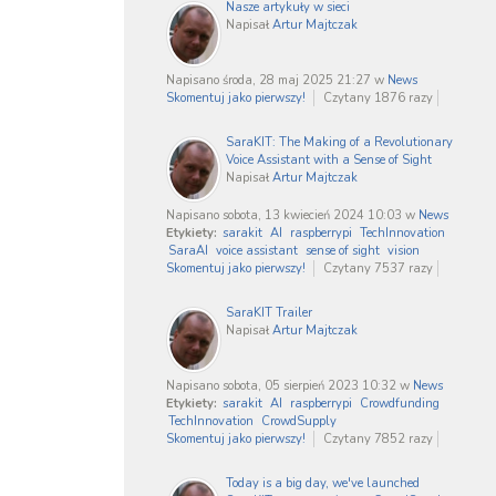
Nasze artykuły w sieci
Napisał
Artur Majtczak
Napisano środa, 28 maj 2025 21:27
w
News
Skomentuj jako pierwszy!
Czytany 1876 razy
SaraKIT: The Making of a Revolutionary
Voice Assistant with a Sense of Sight
Napisał
Artur Majtczak
Napisano sobota, 13 kwiecień 2024 10:03
w
News
Etykiety:
sarakit
AI
raspberrypi
TechInnovation
SaraAI
voice assistant
sense of sight
vision
Skomentuj jako pierwszy!
Czytany 7537 razy
SaraKIT Trailer
Napisał
Artur Majtczak
Napisano sobota, 05 sierpień 2023 10:32
w
News
Etykiety:
sarakit
AI
raspberrypi
Crowdfunding
TechInnovation
CrowdSupply
Skomentuj jako pierwszy!
Czytany 7852 razy
Today is a big day, we've launched