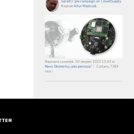
SaraKIT pre-campaign on CrowdSupply.
Napisał
Artur Majtczak
Napisano czwartek, 03 sierpień 2023 13:43
w
News
Skomentuj jako pierwszy!
Czytany 7284
razy
TTER