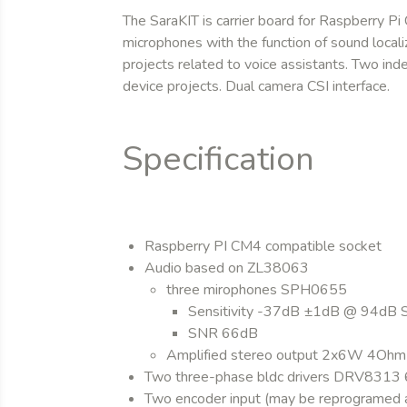
The SaraKIT is carrier board for Raspberry Pi
microphones with the function of sound locali
projects related to voice assistants. Two in
device projects. Dual camera CSI interface.
Specification
Raspberry PI CM4 compatible socket
Audio based on ZL38063
three mirophones SPH0655
Sensitivity -37dB ±1dB @ 94dB 
SNR 66dB
Amplified stereo output 2x6W 4Ohm
Two three-phase bldc drivers DRV831
Two encoder input (may be reprogramed 