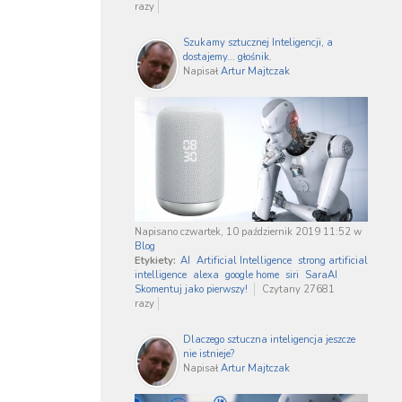
razy
Szukamy sztucznej Inteligencji, a
dostajemy... głośnik.
Napisał
Artur Majtczak
Napisano czwartek, 10 październik 2019 11:52
w
Blog
Etykiety:
AI
Artificial Intelligence
strong artificial
intelligence
alexa
google home
siri
SaraAI
Skomentuj jako pierwszy!
Czytany 27681
razy
Dlaczego sztuczna inteligencja jeszcze
nie istnieje?
Napisał
Artur Majtczak