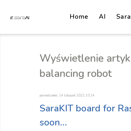
Home
AI
Sar
Wyświetlenie artyku
balancing robot
poniedziałek, 14 listopad 2022 10:14
SaraKIT board for R
soon...