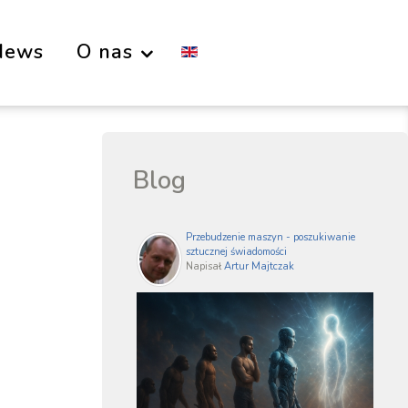
News
O nas
Blog
Przebudzenie maszyn - poszukiwanie
sztucznej świadomości
Napisał
Artur Majtczak