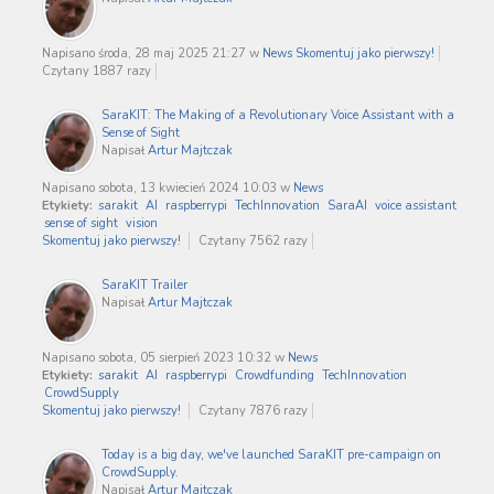
Napisano środa, 28 maj 2025 21:27
w
News
Skomentuj jako pierwszy!
Czytany 1887 razy
SaraKIT: The Making of a Revolutionary Voice Assistant with a
Sense of Sight
Napisał
Artur Majtczak
Napisano sobota, 13 kwiecień 2024 10:03
w
News
Etykiety:
sarakit
AI
raspberrypi
TechInnovation
SaraAI
voice assistant
sense of sight
vision
Skomentuj jako pierwszy!
Czytany 7562 razy
SaraKIT Trailer
Napisał
Artur Majtczak
Napisano sobota, 05 sierpień 2023 10:32
w
News
Etykiety:
sarakit
AI
raspberrypi
Crowdfunding
TechInnovation
CrowdSupply
Skomentuj jako pierwszy!
Czytany 7876 razy
Today is a big day, we've launched SaraKIT pre-campaign on
CrowdSupply.
Napisał
Artur Majtczak