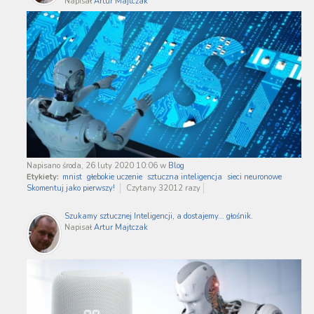
Napisał
Artur Majtczak
Napisano środa, 26 luty 2020 10:06
w
Blog
Etykiety:
mnist
głebokie uczenie
sztuczna inteligencja
sieci neuronowe
Skomentuj jako pierwszy!
Czytany 32012 razy
Szukamy sztucznej Inteligencji, a dostajemy... głośnik.
Napisał
Artur Majtczak