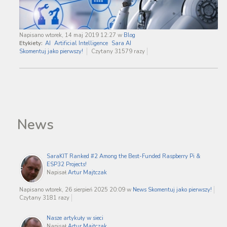
Napisano wtorek, 14 maj 2019 12:27
w
Blog
Etykiety:
AI
Artificial Intelligence
Sara AI
Skomentuj jako pierwszy!
Czytany 31579 razy
News
SaraKIT Ranked #2 Among the Best-Funded Raspberry Pi &
ESP32 Projects!
Napisał
Artur Majtczak
Napisano wtorek, 26 sierpień 2025 20:09
w
News
Skomentuj jako pierwszy!
Czytany 3181 razy
Nasze artykuły w sieci
Napisał
Artur Majtczak