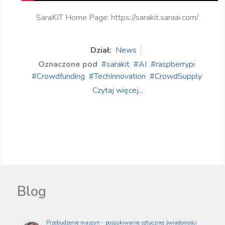
SaraKIT Home Page: https://sarakit.saraai.com/
Dział:
News
Oznaczone pod
sarakit
AI
raspberrypi
Crowdfunding
TechInnovation
CrowdSupply
Czytaj więcej...
Blog
Przebudzenie maszyn - poszukiwanie sztucznej świadomości