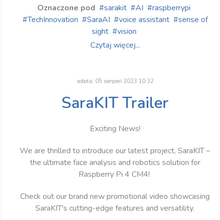
Oznaczone pod
sarakit
AI
raspberrypi
TechInnovation
SaraAI
voice assistant
sense of
sight
vision
Czytaj więcej...
sobota, 05 sierpień 2023 10:32
SaraKIT Trailer
Exciting News!
We are thrilled to introduce our latest project, SaraKIT –
the ultimate face analysis and robotics solution for
Raspberry Pi 4 CM4!
Check out our brand new promotional video showcasing
SaraKIT's cutting-edge features and versatility.