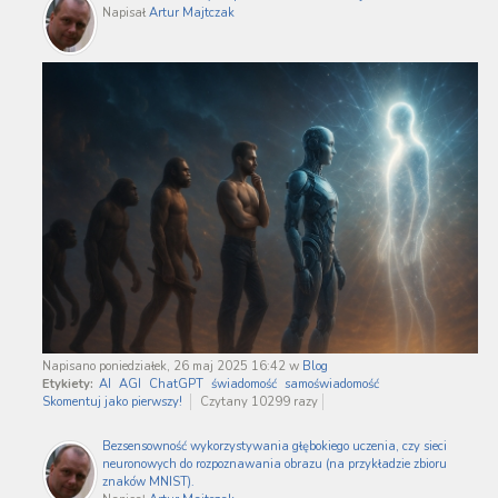
Napisał
Artur Majtczak
Napisano poniedziałek, 26 maj 2025 16:42
w
Blog
Etykiety:
AI
AGI
ChatGPT
świadomość
samoświadomość
Skomentuj jako pierwszy!
Czytany 10299 razy
Bezsensowność wykorzystywania głębokiego uczenia, czy sieci
neuronowych do rozpoznawania obrazu (na przykładzie zbioru
znaków MNIST).