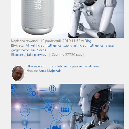
Napisano czwartek, 10 październik 2019 11:52
w
Blog
Etykiety:
AI
Artificial Intelligence
strong artificial intelligence
alexa
google home
siri
SaraAI
Skomentuj jako pierwszy!
Czytany 27720 razy
Dlaczego sztuczna inteligencja jeszcze nie istnieje?
Napisał
Artur Majtczak