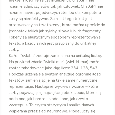
efektem rozumienia czy inteligencji. ChatGPT nie
rozumie zdań, czy słów tak jak człowiek. ChatGPT nie
rozumie nawet pojedynczych liter, bo dla komputera
litery są nieefektywne. Zamiast tego tekst jest
przetwarzany na tzw. tokeny , które można uprościć do
jednostek takich jak sylaby, słowa lub ich fragmenty.
Tokeny są elastycznym sposobem reprezentowania
tekstu, a każdy z nich jest przypisany do unikalnej
liczby.
Każda "sylaba" zostaje zamieniona na unikalną liczbę.
Na przykład zdanie "wielki mur" (wiel-ki-mur) może
zostać zakodowane jako ciąg liczb: 234, 128, 543.
Podczas uczenia się system analizuje ogromne ilości
tekstów, zamieniając je na takie same numeryczne
reprezentacje. Następnie wykrywa wzorce – które
liczby pojawiają się najczęściej obok siebie, które są
oddalone, jak bardzo są oddalone, jak często
występują. To czysta statystyka i analiza danych
wspierana przez sieci neuronowe. Model uczy się