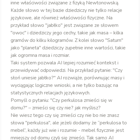
inne właściwości związane z fizyką Newtonowską.
Każde słowo w tej bazie dziedziczy nie tylko relacje
językowe, ale również właściwości fizyczne. Na
przykład słowo "jabłko" jest związane ze słowem
"owoc" i dziedziczy jego cechy, takie jak masa – kilka
gramów do kilku kilogramów. Z kolei słowo "Saturn"
jako "planeta" dziedziczy zupełnie inne wartości, takie
jak ogromna masa i rozmiar.
Taki system pozwala AI lepiej rozumieć kontekst i
przewidywać odpowiedzi. Na przykład pytanie: "Czy
słoń uniesie jabłko?" AI rozwiąże, porównując masy i
wyciągając logiczne wnioski, a nie tylko bazując na
statystycznych relacjach językowych.
Pomyśl o pytaniu: "Czy perkulosa zmieści się w
domu?" – zmieści się czy nie? jak myślisz?
Nie wiesz tego czy się zmieści czy nie bo nie znasz
słowa "perkulosa", ale jeżeli dodamy że “perkulosa to
mebel”, każdy już wie i rozumie - mebel fizycznie jest
mniejszy od domu czyli się zmieści. Tak samo AI