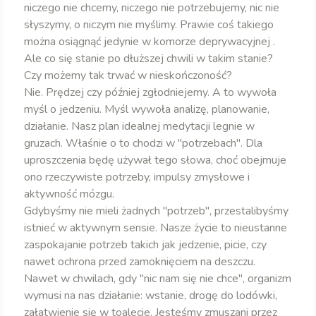
niczego nie chcemy, niczego nie potrzebujemy, nic nie
słyszymy, o niczym nie myślimy. Prawie coś takiego
można osiągnąć jedynie w komorze deprywacyjnej .
Ale co się stanie po dłuższej chwili w takim stanie?
Czy możemy tak trwać w nieskończoność?
Nie. Prędzej czy później zgłodniejemy. A to wywoła
myśl o jedzeniu. Myśl wywoła analizę, planowanie,
działanie. Nasz plan idealnej medytacji legnie w
gruzach. Właśnie o to chodzi w "potrzebach". Dla
uproszczenia będę używał tego słowa, choć obejmuje
ono rzeczywiste potrzeby, impulsy zmysłowe i
aktywność mózgu.
Gdybyśmy nie mieli żadnych "potrzeb", przestalibyśmy
istnieć w aktywnym sensie. Nasze życie to nieustanne
zaspokajanie potrzeb takich jak jedzenie, picie, czy
nawet ochrona przed zamoknięciem na deszczu.
Nawet w chwilach, gdy "nic nam się nie chce", organizm
wymusi na nas działanie: wstanie, drogę do lodówki,
załatwienie się w toalecie. Jesteśmy zmuszani przez