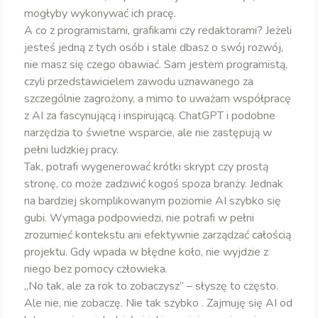
mogłyby wykonywać ich pracę.
A co z programistami, grafikami czy redaktorami? Jeżeli
jesteś jedną z tych osób i stale dbasz o swój rozwój,
nie masz się czego obawiać. Sam jestem programistą,
czyli przedstawicielem zawodu uznawanego za
szczególnie zagrożony, a mimo to uważam współpracę
z AI za fascynującą i inspirującą. ChatGPT i podobne
narzędzia to świetne wsparcie, ale nie zastępują w
pełni ludzkiej pracy.
Tak, potrafi wygenerować krótki skrypt czy prostą
stronę, co może zadziwić kogoś spoza branży. Jednak
na bardziej skomplikowanym poziomie AI szybko się
gubi. Wymaga podpowiedzi, nie potrafi w pełni
zrozumieć kontekstu ani efektywnie zarządzać całością
projektu. Gdy wpada w błędne koło, nie wyjdzie z
niego bez pomocy człowieka.
„No tak, ale za rok to zobaczysz” – słyszę to często.
Ale nie, nie zobaczę. Nie tak szybko . Zajmuję się AI od