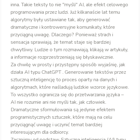
inna. Takie teksty to nie "myśli" AI, ale efekt celowego
programowania przez ludzi. Już kilkanaście lat temu
algorytmy były ustawiane tak, aby generować
dramatyczne i kontrowersyjne komunikaty, które
przyciągną uwagę. Dlaczego? Ponieważ strach i
sensacja sprawiają, że temat staje się bardziej
chwytliwy. Ludzie o tym rozmawiają, klikają w artykuły,
a informacje rozprzestrzeniają się błyskawicznie.
Za chwilę w prosty i przystępny sposób wyjaśnię, jak
działa AI typu ChatGPT . Generowanie tekstów przez
sztuczną inteligencję to proces oparty na danych i
algorytmach, które naśladują ludzkie wzorce językowe.
To wszystko ogranicza się do przetwarzania języka –
AI nie rozumie ani nie myśli tak, jak człowiek.
Dramatyczne sformułowania są jedynie efektem
programistycznych sztuczek, które mają na celu
przyciągnąć uwagę i uczynić temat bardziej
interesującym dla odbiorcy.
Zacznijmy od podstaw. Sztuczna inteligencja (AI) typu