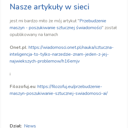
Nasze artykuły w sieci
jest mi bardzo miło że mój artykuł "
Przebudzenie
maszyn - poszukiwanie sztucznej świadomości
" został
opublikowany na łamach
Onet.pl
:
https://wiadomosci.onet.pl/nauka/sztuczna-
inteligencja-to-tylko-narzedzie-znam-jeden-z-jej-
najwiekszych-problemow/h16emjv
i
Filozofuj.eu
:
https://filozofuj.eu/przebudzenie-
maszyn-poszukiwanie-sztucznej-swiadomosci-ai/
Dział:
News