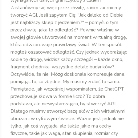
wymaganych danych graniczyłoby z cudem.
Zastanówmy się więc przez chwilę, zanim zaczniemy
tworzyć AGI. Jeśli zapytam Cię: "Jak daleko od Ciebie
jest najbliższy sklep z jedzeniem?" – pomyśl o tym
przez chwilę, jaka to odległość? Pewnie właśnie w
swojej głowie utworzyłeś na moment wirtualną drogę,
która odwzorowuje prawdziwy świat. W ten sposób
mogłeś oszacować odległość. Czy jednak wyobrażając
sobie tę drogę, widzisz każdy szczegół – każde okno,
fragment chodnika, wszystkie detale budynków?
Oczywiście, że nie. Mózg doskonale kompresuje dane,
pomijając to, co zbędne. My musimy zrobić to samo.
Pamiętacie, jak wcześniej wspominałem, że ChatGPT
przechowuje słowa w formie liczb? To dobra
podstawa, ale niewystarczająca, by stworzyć AGI.
Dlatego musimy stworzyć bazę słów z ich wirtualnymi
obrazami w cyfrowym świecie. Ważne jest jednak nie
tylko, jak coś wygląda, ale także jakie ma cechy
fizyczne, takie jak waga, stan skupienia, rozmiar czy