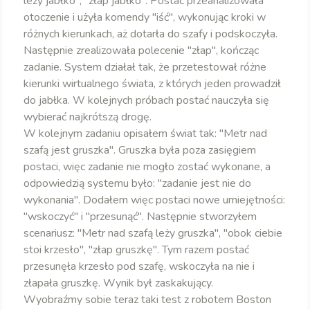
leży jabłko", "złap jabłko". Postać przeanalizowała
otoczenie i użyła komendy "iść", wykonując kroki w
różnych kierunkach, aż dotarła do szafy i podskoczyła.
Następnie zrealizowała polecenie "złap", kończąc
zadanie. System działał tak, że przetestował różne
kierunki wirtualnego świata, z których jeden prowadził
do jabłka. W kolejnych próbach postać nauczyła się
wybierać najkrótszą drogę.
W kolejnym zadaniu opisałem świat tak: "Metr nad
szafą jest gruszka". Gruszka była poza zasięgiem
postaci, więc zadanie nie mogło zostać wykonane, a
odpowiedzią systemu było: "zadanie jest nie do
wykonania". Dodałem więc postaci nowe umiejętności:
"wskoczyć" i "przesunąć". Następnie stworzyłem
scenariusz: "Metr nad szafą leży gruszka", "obok ciebie
stoi krzesło", "złap gruszkę". Tym razem postać
przesunęła krzesło pod szafę, wskoczyła na nie i
złapała gruszkę. Wynik był zaskakujący.
Wyobraźmy sobie teraz taki test z robotem Boston