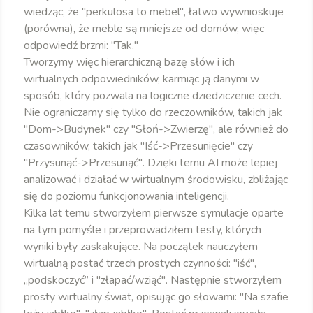
wiedząc, że "perkulosa to mebel", łatwo wywnioskuje
(porówna), że meble są mniejsze od domów, więc
odpowiedź brzmi: "Tak."
Tworzymy więc hierarchiczną bazę słów i ich
wirtualnych odpowiedników, karmiąc ją danymi w
sposób, który pozwala na logiczne dziedziczenie cech.
Nie ograniczamy się tylko do rzeczowników, takich jak
"Dom->Budynek" czy "Słoń->Zwierzę", ale również do
czasowników, takich jak "Iść->Przesunięcie" czy
"Przysunąć->Przesunąć". Dzięki temu AI może lepiej
analizować i działać w wirtualnym środowisku, zbliżając
się do poziomu funkcjonowania inteligencji.
Kilka lat temu stworzyłem pierwsze symulacje oparte
na tym pomyśle i przeprowadziłem testy, których
wyniki były zaskakujące. Na początek nauczyłem
wirtualną postać trzech prostych czynności: "iść",
„podskoczyć” i "złapać/wziąć". Następnie stworzyłem
prosty wirtualny świat, opisując go słowami: "Na szafie