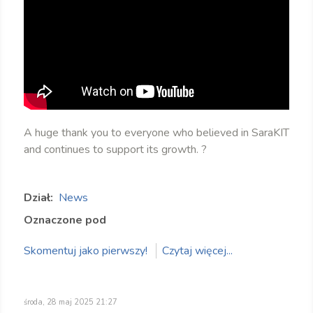
A huge thank you to everyone who believed in SaraKIT
and continues to support its growth. ?
Dział:
News
Oznaczone pod
Skomentuj jako pierwszy!
Czytaj więcej...
środa, 28 maj 2025 21:27