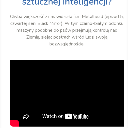
sztucznej inteligencji?
Chyba większość z nas widziała film Metalhead (epizod 5,
czwartej serii Black Mirror). W tym czarno-białym odcinku
maszyny podobne do psów przejmują kontrolę nad
Ziemią, siejąc postrach wśród ludzi swoją
bezwzględnością.