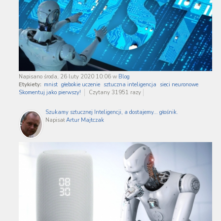
Napisano środa, 26 luty 2020 10:06
w
Blog
Etykiety:
mnist
głebokie uczenie
sztuczna inteligencja
sieci neuronowe
Skomentuj jako pierwszy!
Czytany 31951 razy
Szukamy sztucznej Inteligencji, a dostajemy... głośnik.
Napisał
Artur Majtczak