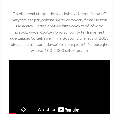
Po obejrzeniu tego odcinka, chyba każdemu fanowi IT
natychmiast przypomina się to co tworzy firma Boston
Dynamics. Podobieństwo filmowych zabójców do
prawdziwych robotów tworzonych w tej firmie jest
uderzające. Co ciekawe, firma Boston Dynamics w 2019
roku ma zamiar sprzedawać te "miłe pieski". Na początku
w ilości 100-1000 sztuk rocznie.