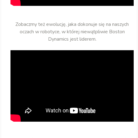
Zobaczmy też ewolucję, jaka dokonuje się na naszych
oczach w robotyce, w której niewątpliwie Boston
Dynamics jest liderem.