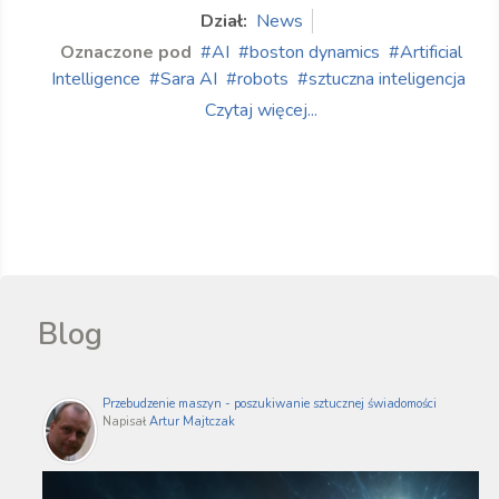
Dział:
News
Oznaczone pod
AI
boston dynamics
Artificial
Intelligence
Sara AI
robots
sztuczna inteligencja
Czytaj więcej...
Blog
Przebudzenie maszyn - poszukiwanie sztucznej świadomości
Napisał
Artur Majtczak