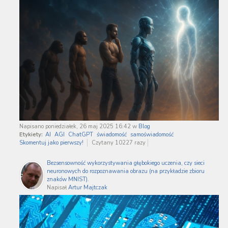
Napisano poniedziałek, 26 maj 2025 16:42
w
Blog
Etykiety:
AI
AGI
ChatGPT
świadomość
samoświadomość
Skomentuj jako pierwszy!
Czytany 10227 razy
Bezsensowność wykorzystywania głębokiego uczenia, czy sieci
neuronowych do rozpoznawania obrazu (na przykładzie zbioru
znaków MNIST).
Napisał
Artur Majtczak