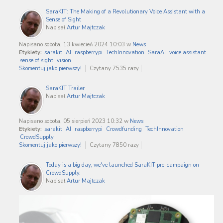
SaraKIT: The Making of a Revolutionary Voice Assistant with a
Sense of Sight
Napisał
Artur Majtczak
Napisano sobota, 13 kwiecień 2024 10:03
w
News
Etykiety:
sarakit
AI
raspberrypi
TechInnovation
SaraAI
voice assistant
sense of sight
vision
Skomentuj jako pierwszy!
Czytany 7535 razy
SaraKIT Trailer
Napisał
Artur Majtczak
Napisano sobota, 05 sierpień 2023 10:32
w
News
Etykiety:
sarakit
AI
raspberrypi
Crowdfunding
TechInnovation
CrowdSupply
Skomentuj jako pierwszy!
Czytany 7850 razy
Today is a big day, we've launched SaraKIT pre-campaign on
CrowdSupply.
Napisał
Artur Majtczak