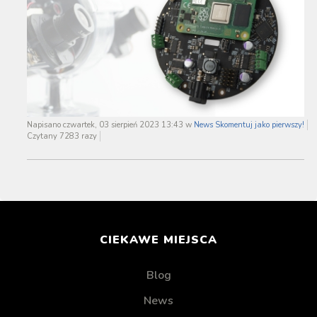
Napisano czwartek, 03 sierpień 2023 13:43
w
News
Skomentuj jako pierwszy!
Czytany 7283 razy
CIEKAWE MIEJSCA
Blog
News