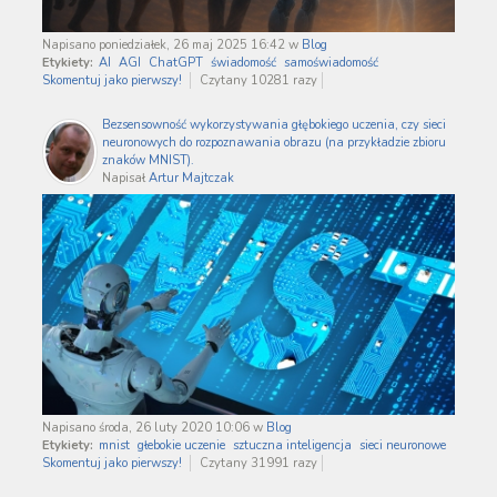
Napisano poniedziałek, 26 maj 2025 16:42
w
Blog
Etykiety:
AI
AGI
ChatGPT
świadomość
samoświadomość
Skomentuj jako pierwszy!
Czytany 10281 razy
Bezsensowność wykorzystywania głębokiego uczenia, czy sieci
neuronowych do rozpoznawania obrazu (na przykładzie zbioru
znaków MNIST).
Napisał
Artur Majtczak
Napisano środa, 26 luty 2020 10:06
w
Blog
Etykiety:
mnist
głebokie uczenie
sztuczna inteligencja
sieci neuronowe
Skomentuj jako pierwszy!
Czytany 31991 razy