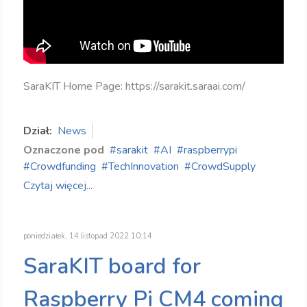
SaraKIT Home Page: https://sarakit.saraai.com/
Dział:
News
Oznaczone pod
sarakit
AI
raspberrypi
Crowdfunding
TechInnovation
CrowdSupply
Czytaj więcej...
poniedziałek, 14 listopad 2022 10:14
SaraKIT board for
Raspberry Pi CM4 coming