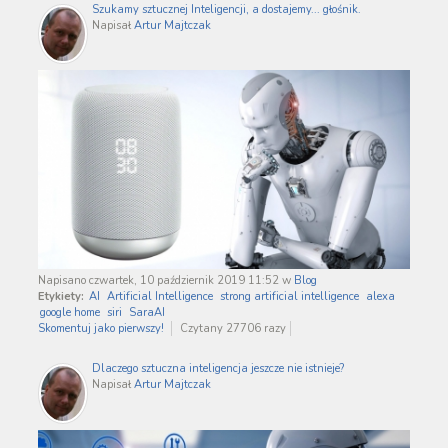
Szukamy sztucznej Inteligencji, a dostajemy... głośnik.
Napisał
Artur Majtczak
Napisano czwartek, 10 październik 2019 11:52
w
Blog
Etykiety:
AI
Artificial Intelligence
strong artificial intelligence
alexa
google home
siri
SaraAI
Skomentuj jako pierwszy!
Czytany 27706 razy
Dlaczego sztuczna inteligencja jeszcze nie istnieje?
Napisał
Artur Majtczak