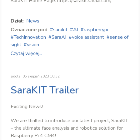
SaraKIT Home Page: https://sarakit.saraai.com/
Dział:
News
Oznaczone pod
sarakit
AI
raspberrypi
TechInnovation
SaraAI
voice assistant
sense of
sight
vision
Czytaj więcej...
sobota, 05 sierpień 2023 10:32
SaraKIT Trailer
Exciting News!
We are thrilled to introduce our latest project, SaraKIT
– the ultimate face analysis and robotics solution for
Raspberry Pi 4 CM4!