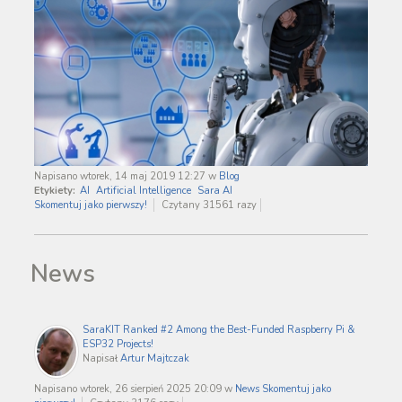
Napisano wtorek, 14 maj 2019 12:27
w
Blog
Etykiety:
AI
Artificial Intelligence
Sara AI
Skomentuj jako pierwszy!
Czytany 31561 razy
News
SaraKIT Ranked #2 Among the Best-Funded Raspberry Pi &
ESP32 Projects!
Napisał
Artur Majtczak
Napisano wtorek, 26 sierpień 2025 20:09
w
News
Skomentuj jako