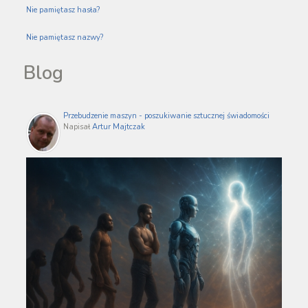
Nie pamiętasz hasła?
Nie pamiętasz nazwy?
Blog
Przebudzenie maszyn - poszukiwanie sztucznej świadomości
Napisał
Artur Majtczak