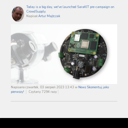
Today is a big day, we've launched SaraKIT pre-campaign on
CrowdSupply.
Napisał
Artur Majtczak
Napisano czwartek, 03 sierpień 2023 13:43
w
News
Skomentuj jako
pierwszy!
Czytany 7294 razy