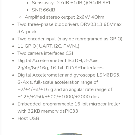
Sensitivity -37dB ±1dB @ 94dB SPL
SNR 66dB
Amplified stereo output 2x6W 4Ohm
Two three-phase bldc drivers DRV8313 65Vmax
3A-peek
Two encoder input (may be reprogramed as GPIO)
11 GPIO( UART, I2C, PWM..)
Two camera interfaces CSI
Digital Accelerometer LIS3DH, 3-Axis,
2g/4g/8g/16g, 16-bit, I2C/SPI interfaces
Digital Accelerometer and gyroscope LSM6DS3,
6-Axis, full-scale acceleration range of
±2/±4/±8/±16 g and an angular rate range of
±125/±250/±500/±1000/±2000 dps
Embedded, programmable 16-bit microcontroller
with 32KB memory dsPIC33
Host USB