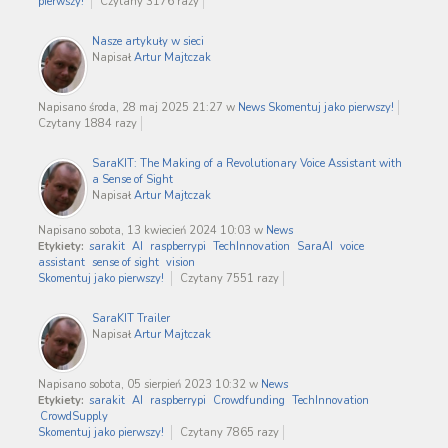
pierwszy!
Czytany 3176 razy
Nasze artykuły w sieci
Napisał
Artur Majtczak
Napisano środa, 28 maj 2025 21:27
w
News
Skomentuj jako pierwszy!
Czytany 1884 razy
SaraKIT: The Making of a Revolutionary Voice Assistant with
a Sense of Sight
Napisał
Artur Majtczak
Napisano sobota, 13 kwiecień 2024 10:03
w
News
Etykiety:
sarakit
AI
raspberrypi
TechInnovation
SaraAI
voice
assistant
sense of sight
vision
Skomentuj jako pierwszy!
Czytany 7551 razy
SaraKIT Trailer
Napisał
Artur Majtczak
Napisano sobota, 05 sierpień 2023 10:32
w
News
Etykiety:
sarakit
AI
raspberrypi
Crowdfunding
TechInnovation
CrowdSupply
Skomentuj jako pierwszy!
Czytany 7865 razy