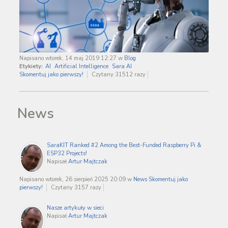
Napisano wtorek, 14 maj 2019 12:27
w
Blog
Etykiety:
AI
Artificial Intelligence
Sara AI
Skomentuj jako pierwszy!
Czytany 31512 razy
News
SaraKIT Ranked #2 Among the Best-Funded Raspberry Pi &
ESP32 Projects!
Napisał
Artur Majtczak
Napisano wtorek, 26 sierpień 2025 20:09
w
News
Skomentuj jako
pierwszy!
Czytany 3157 razy
Nasze artykuły w sieci
Napisał
Artur Majtczak