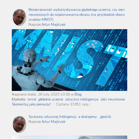
Bezsensowność wykorzystywania głębokiego uczenia, czy sieci
neuronowych do rozpoznawania obrazu (na przykładzie zbioru
znaków MNIST).
Napisał
Artur Majtczak
Napisano środa, 26 luty 2020 10:06
w
Blog
Etykiety:
mnist
głebokie uczenie
sztuczna inteligencja
sieci neuronowe
Skomentuj jako pierwszy!
Czytany 31951 razy
Szukamy sztucznej Inteligencji, a dostajemy... głośnik.
Napisał
Artur Majtczak