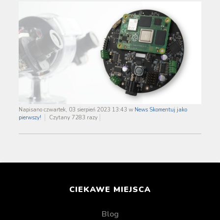
Napisano czwartek, 03 sierpień 2023 13:43
w
News
Skomentuj jako
pierwszy!
Czytany 7283 razy
CIEKAWE MIEJSCA
Blog