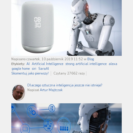
Napisano czwartek, 10 październik 2019 11:52
w
Blog
Etykiety:
AI
Artificial Intelligence
strong artificial intelligence
alexa
google home
siri
SaraAI
Skomentuj jako pierwszy!
Czytany 27662 razy
Dlaczego sztuczna inteligencja jeszcze nie istnieje?
Napisał
Artur Majtczak