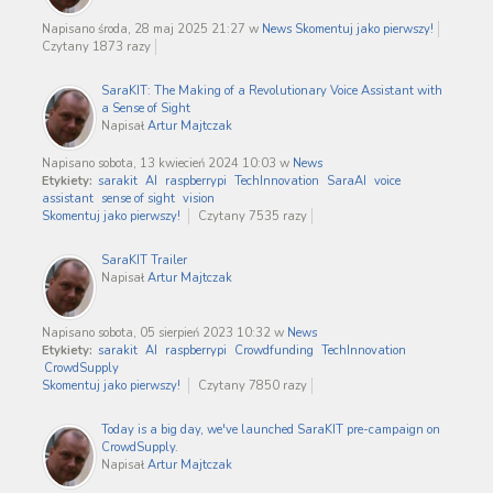
Napisano środa, 28 maj 2025 21:27
w
News
Skomentuj jako pierwszy!
Czytany 1873 razy
SaraKIT: The Making of a Revolutionary Voice Assistant with
a Sense of Sight
Napisał
Artur Majtczak
Napisano sobota, 13 kwiecień 2024 10:03
w
News
Etykiety:
sarakit
AI
raspberrypi
TechInnovation
SaraAI
voice
assistant
sense of sight
vision
Skomentuj jako pierwszy!
Czytany 7535 razy
SaraKIT Trailer
Napisał
Artur Majtczak
Napisano sobota, 05 sierpień 2023 10:32
w
News
Etykiety:
sarakit
AI
raspberrypi
Crowdfunding
TechInnovation
CrowdSupply
Skomentuj jako pierwszy!
Czytany 7850 razy
Today is a big day, we've launched SaraKIT pre-campaign on
CrowdSupply.
Napisał
Artur Majtczak