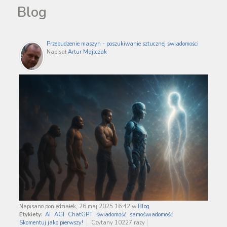
Blog
Przebudzenie maszyn - poszukiwanie sztucznej świadomości
Napisał
Artur Majtczak
Napisano poniedziałek, 26 maj 2025 16:42
w
Blog
Etykiety:
AI
AGI
ChatGPT
świadomość
samoświadomość
Skomentuj jako pierwszy!
Czytany 10227 razy